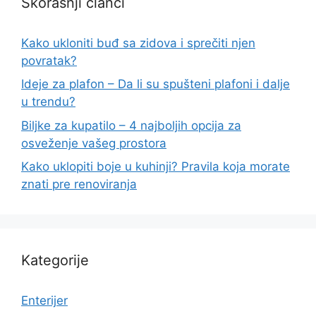
Skorašnji članci
Kako ukloniti buđ sa zidova i sprečiti njen
povratak?
Ideje za plafon – Da li su spušteni plafoni i dalje
u trendu?
Biljke za kupatilo – 4 najboljih opcija za
osveženje vašeg prostora
Kako uklopiti boje u kuhinji? Pravila koja morate
znati pre renoviranja
Kategorije
Enterijer